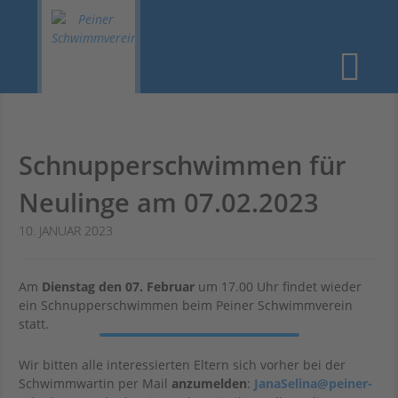
STARTSEITE
›
ARCHIV
› SCHNUPPERSCHWIMMEN FÜR NEULINGE AM
Zum
Me
07.02.2023
Inhalt
springen
Startseite
Allgemeines
Schnupperschwimmen für
Neulinge am 07.02.2023
10. JANUAR 2023
Training
Am
Dienstag den 07. Februar
um 17.00 Uhr findet wieder
ein Schnupperschwimmen beim Peiner Schwimmverein
statt.
Wir bitten alle interessierten Eltern sich vorher bei der
Schwimmwartin per Mail
anzumelden
:
JanaSelina@peiner-