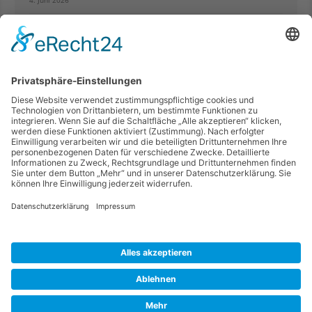
Shop
Intern
Schwimmen: Kreismeisterschaften 2026 in Mehrum
3. März 2026
Impressionen
© 2026 Peiner Schwimmverein e.V.
Technische Betreuung:
KIEWITZ
D&H
Webdesign
Links
Impressum
Datenschutzerklärung