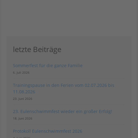
Verein
letzte Beiträge
Sommerfest für die ganze Familie
6. Juli 2026
Trainingspause in den Ferien vom 02.07.2026 bis
11.08.2026
23. Juni 2026
Bilder und Berichte
23. Eulenschwimmfest wieder ein großer Erfolg!
18. Juni 2026
Protokoll Eulenschwimmfest 2026
4. Juni 2026