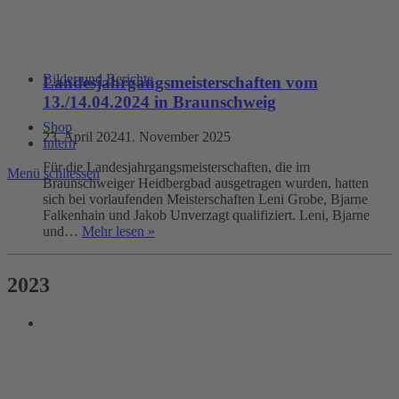
Bilder und Berichte
Landesjahrgangsmeisterschaften vom
13./14.04.2024 in Braunschweig
Shop
23. April 2024
1. November 2025
Intern
Für die Landesjahrgangsmeisterschaften, die im
Menü schliessen
Braunschweiger Heidbergbad ausgetragen wurden, hatten
sich bei vorlaufenden Meisterschaften Leni Grobe, Bjarne
Falkenhain und Jakob Unverzagt qualifiziert. Leni, Bjarne
und…
Mehr lesen »
2023