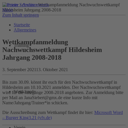
Startseite
›
Archiv
› Wettkampfanmeldung Nachwuchswettkampf
Menü
Hildesheim Jahrgang 2008-2018
Zum Inhalt springen
Startseite
Allgemeines
Wettkampfanmeldung
Training
Nachwuchswettkampf Hildesheim
Jahrgang 2008-2018
3. September 2021
13. Oktober 2021
Bis zum 30.09. könnt ihr euch für den Nachwuchswettkampf in
Hildesheim am 10.10.2021 anmelden. Der Nachwuchswettkampf
Wettkämpfe
wird für die Jahrgänge 2008-2018 angeboten. Zur Anmeldung bitte
per Mail an JanaSiebert@gmx.de eine kurze Info mit
Name/Jahrgang/Trainer*in schicken.
Die Ausschreibung zum Wettkampf findet ihr hier:
Microsoft Word
– Burger King3.21 (vfv.de)
Verein