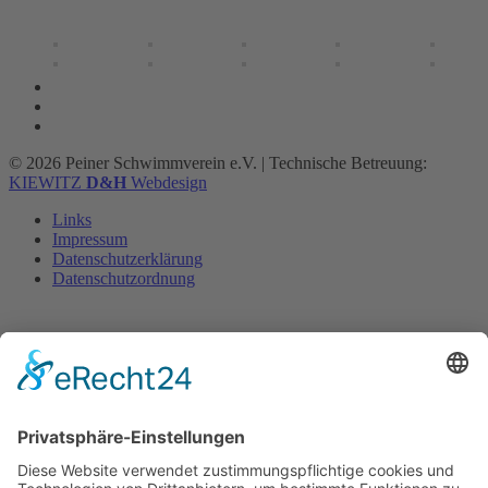
© 2026 Peiner Schwimmverein e.V.
|
Technische Betreuung:
KIEWITZ
D&H
Webdesign
Links
Impressum
Datenschutzerklärung
Datenschutzordnung