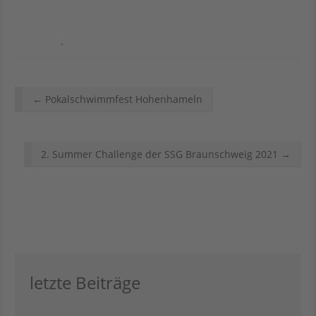
Shop
Intern
Artikel
←
Pokalschwimmfest Hohenhameln
Navigation
2. Summer Challenge der SSG Braunschweig 2021
→
letzte Beiträge