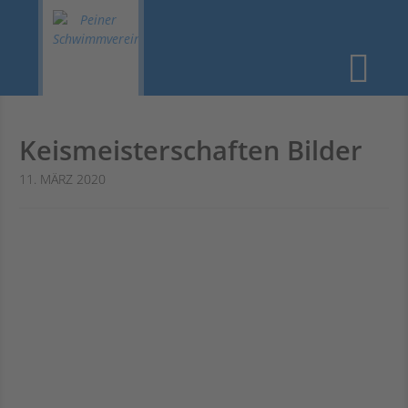
STARTSEITE
›
BILDER
› KEISMEISTERSCHAFTEN BILDER
Zum
Me
Inhalt
springen
Startseite
Keismeisterschaften Bilder
Allgemeines
11. MÄRZ 2020
Training