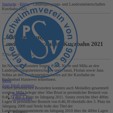
Startseite
›
Bilder
› Landesjahrgangs- und Landesmeisterschaften
Kurzbahn 2021
Landesjahrgangs- und
Landesmeisterschaften Kurzbahn 2021
7. November 2021
2. Mai 2022
Im November konnten Sunny, Carla, Neele und Milla an den
Landesjahrgangsmeisterschaften und Franzi, Florian sowie Jana
Selina an den Landesmeisterschaften auf der Kurzbahn im
Stadionbad Hannover teilnehmen.
Menü
Zum Inhalt springen
Neben persönlichen Bestzeiten konnten auch Medaillen gesammelt
werden: Milla belegte über 50m Brust in persönlicher Bestzeit von
Startseite
0:46,22 den 3. Platz im Jahrgang 2011. Sunny erreichte über 400m
Allgemeines
Lagen in persönlicher Bestzeit von 6:46,39 ebenfalls den 3. Platz im
Jahrgang 2009 und Neele holte den Titel der
Landesjahrgangsmeisterin im Jahrgang 2010 über die 400m Lagen
Training