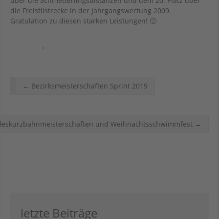
über die Schmetterlingsdistanzen und dem 20. Platz über
die Freistilstrecke in der Jahrgangswertung 2009.
Gratulation zu diesen starken Leistungen! 🙂
Artikel
←
Bezirksmeisterschaften Sprint 2019
Navigation
Wettkämpfe
deskurzbahnmeisterschaften und Weihnachtsschwimmfest
→
letzte Beiträge