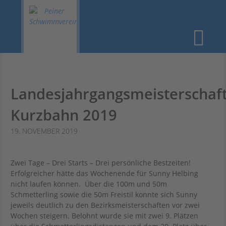
STARTSEITE
›
BILDER
› LANDESJAHRGANGSMEISTERSCHAFTEN
Zum
Me
KURZBAHN 2019
Inhalt
springen
Startseite
Allgemeines
Landesjahrgangsmeisterschaf
Kurzbahn 2019
19. NOVEMBER 2019
Training
Zwei Tage – Drei Starts – Drei persönliche Bestzeiten!
Erfolgreicher hätte das Wochenende für Sunny Helbing
nicht laufen können. Über die 100m und 50m
Schmetterling sowie die 50m Freistil konnte sich Sunny
jeweils deutlich zu den Bezirksmeisterschaften vor zwei
Wochen steigern. Belohnt wurde sie mit zwei 9. Plätzen