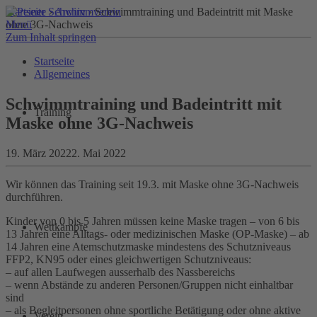
Startseite
›
Archiv
› Schwimmtraining und Badeintritt mit Maske
Menü
ohne 3G-Nachweis
Zum Inhalt springen
Startseite
Allgemeines
Schwimmtraining und Badeintritt mit
Training
Maske ohne 3G-Nachweis
19. März 2022
2. Mai 2022
Wir können das Training seit 19.3. mit Maske ohne 3G-Nachweis
durchführen.
Kinder von 0 bis 5 Jahren müssen keine Maske tragen – von 6 bis
Wettkämpfe
13 Jahren eine Alltags- oder medizinischen Maske (OP-Maske) – ab
14 Jahren eine Atemschutzmaske mindestens des Schutzniveaus
FFP2, KN95 oder eines gleichwertigen Schutzniveaus:
– auf allen Laufwegen ausserhalb des Nassbereichs
– wenn Abstände zu anderen Personen/Gruppen nicht einhaltbar
sind
– als Begleitpersonen ohne sportliche Betätigung oder ohne aktive
Verein