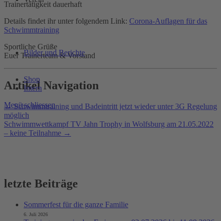
Trainertätigkeit dauerhaft
Details findet ihr unter folgendem Link:
Corona-Auflagen für das
Schwimmtraining
Sportliche Grüße
Bilder und Berichte
Euer Trainerteam & Vorstand
Shop
Artikel Navigation
Intern
Menü schliessen
←
Schwimmtraining und Badeintritt jetzt wieder unter 3G Regelung
möglich
Schwimmwettkampf TV Jahn Trophy in Wolfsburg am 21.05.2022
– keine Teilnahme
→
letzte Beiträge
Sommerfest für die ganze Familie
6. Juli 2026